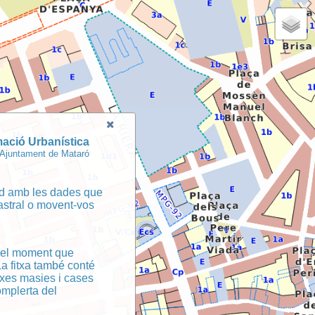
mació Urbanística
Ajuntament de Mataró
ord amb les dades que
astral o movent-vos
n el moment que
La fitxa també conté
itxes masies i cases
omplerta del