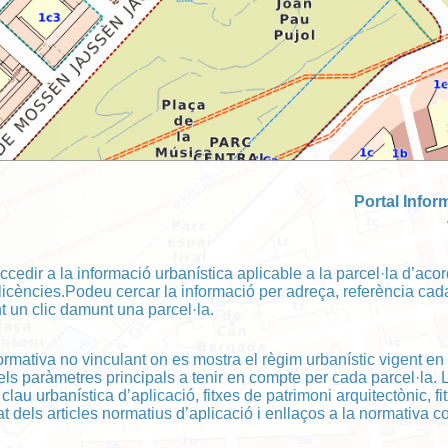
Portal Infor
ccedir a la informació urbanística aplicable a la parcel·la d’ac
licències.Podeu cercar la informació per adreça, referència cad
t un clic damunt una parcel·la.
formativa no vinculant on es mostra el règim urbanístic vigent e
 els paràmetres principals a tenir en compte per cada parcel·la. 
 clau urbanística d’aplicació, fitxes de patrimoni arquitectònic, f
t dels articles normatius d’aplicació i enllaços a la normativa c