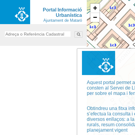
+
Portal Informació
Urbanística
−
Ajuntament de Mataró
Aquest portal permet a
consten al Servei de L
per sobre el mapa i fen
Obtindreu una fitxa in
s’efectua la consulta i
diversos enllaços: a la
rurals, resum consolida
planejament vigent